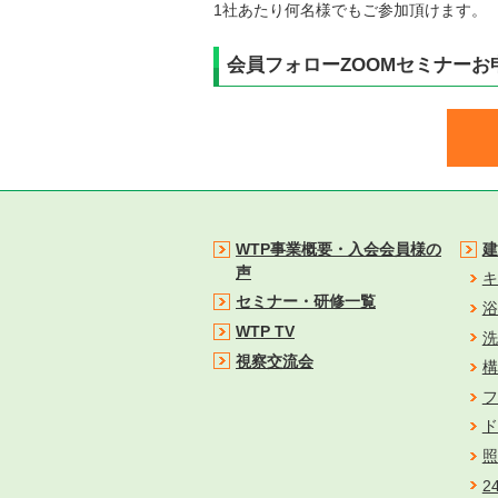
1社あたり何名様でもご参加頂けます。
会員フォローZOOMセミナーお
WTP事業概要・入会会員様の
建
声
キ
セミナー・研修一覧
浴
WTP TV
洗
視察交流会
構
フ
ド
照
2