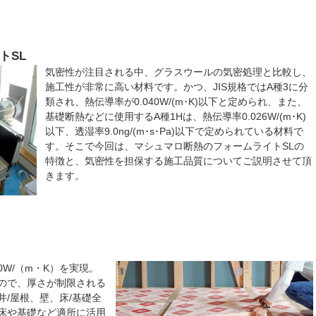
トSL
気密性が注目される中、グラスウールの気密処理と比較し、
施工性が非常に高い材料です。かつ、JIS規格ではA種3に分
類され、熱伝導率が0.040W/(m･K)以下と定められ、また、
基礎断熱などに使用するA種1Hは、熱伝導率0.026W/(m･K)
以下、透湿率9.0ng/(m･s･Pa)以下で定められている材料で
す。そこで今回は、マシュマロ断熱のフォームライトSLの
特徴と、気密性を担保する施工品質についてご説明させて頂
きます。
0W/（m・K）を実現。
ので、厚さが制限される
/屋根、壁、床/基礎全
床や基礎など適所に活用