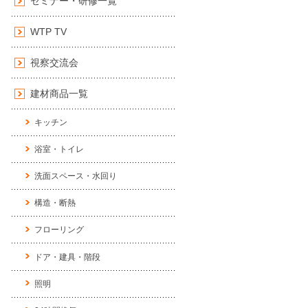
セミナー・研修一覧
WTP TV
視察交流会
建材商品一覧
キッチン
浴室・トイレ
洗面スペース・水回り
構造・断熱
フローリング
ドア・建具・階段
照明